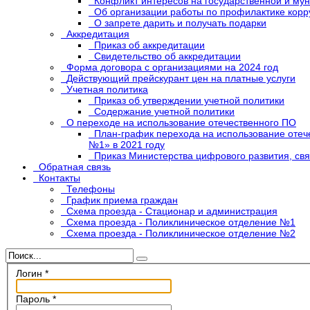
Конфликт интересов на государственной и му
Об организации работы по профилактике корр
О запрете дарить и получать подарки
Аккредитация
Приказ об аккредитации
Свидетельство об аккредитации
Форма договора с организациями на 2024 год
Действующий прейскурант цен на платные услуги
Учетная политика
Приказ об утверждении учетной политики
Содержание учетной политики
О переходе на использование отечественного ПО
План-график перехода на использование отеч
№1» в 2021 году
Приказ Министерства цифрового развития, св
Обратная связь
Контакты
Телефоны
График приема граждан
Схема проезда - Стационар и администрация
Схема проезда - Поликлиническое отделение №1
Схема проезда - Поликлиническое отделение №2
Логин
*
Пароль
*