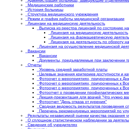
Администрация больницы, заведующие отделениями
Медицинские работники
История больницы
Структура медицинского учреждения
Режим и график работы медицинской организации
Лицензии на медицинскую деятельность
Выписка из реестра лицензий по состоянию на
Лицензия на медицинскую деятельность
Лицензия на фармацевтическую деятель
Лицензия на деятельность по обороту н
Лицензия на осуществление медицинской дея
Вакансии
Вакансии
Документы, предъявляемые при заключении т
Отчеты
Уровень средней заработной платы
Целевые значения критериев доступности и к
Фотоочет о мероприятиях, приуроченных к Дн
Фотоочет о мероприятиях, приуроченных к Вс
Фотоочет о мероприятиях, приуроченных к Все
Фотоотчет о проведении профилактических м
Лекция-презентация для врачей "Что нужно в
Фотоотчет "День отказа от курения"
Сводная ведомость результатов проведения с
Перечень рекомендуемых мероприятий по улу
Результаты независимой оценки качества оказания у
О сплошном статистическом наблюдении за деятель
Сведения об учредителях