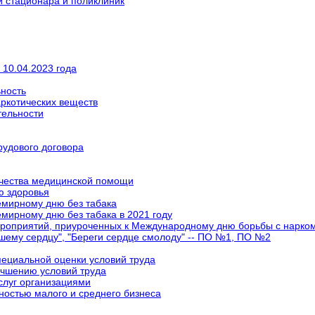
 стационара и поликлиник
 10.04.2023 года
ность
аркотических веществ
тельности
рудового договора
ачества медицинской помощи
ю здоровья
емирному дню без табака
мирному дню без табака в 2021 году
ероприятий, приуроченных к Международному дню борьбы с нарко
ашему сердцу", "Береги сердце смолоду" -- ПО №1, ПО №2
пециальной оценки условий труда
чшению условий труда
слуг организациями
ностью малого и среднего бизнеса