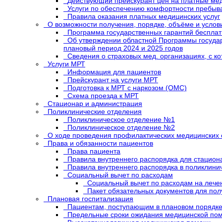
Действующий прейскурант цен на платные мед
Услуги по обеспечению комфортности пребыв
Правила оказания платных медицинских услуг
О возможности получения, порядке, объёме и усло
Программа государственных гарантий бесплат
Об утверждении областной Программы государ
плановый период 2024 и 2025 годов
Сведения о страховых мед. организациях, с 
Услуги МРТ
Информация для пациентов
Прейскурант на услуги МРТ
Подготовка к МРТ с наркозом (ОМС)
Схема проезда к МРТ
Стационар и администрация
Поликлинические отделения
Поликлиническое отделение №1
Поликлиническое отделение №2
О ходе проведения профилактических медицинских
Права и обязанности пациентов
Права пациента
Правила внутреннего распорядка для стацио
Правила внутреннего распорядка в поликлини
Социальный вычет по расходам
Социальный вычет по расходам на лече
Пакет обязательных документов для пол
Плановая госпитализация
Пациентам, поступающим в плановом порядк
Предельные сроки ожидания медицинской пом