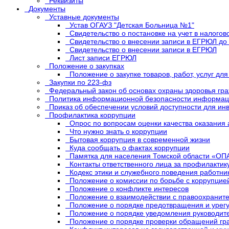
Реквизиты
Документы
Уставные документы
Устав ОГАУЗ "Детская Больница №1"
Свидетельство о постановке на учет в налогов
Свидетельство о внесении записи в ЕГРЮЛ до 
Свидетельство о внесении записи в ЕГРЮЛ
Лист записи ЕГРЮЛ
Положение о закупках
Положение о закупке товаров, работ, услуг д
Закупки по 223-фз
Федеральный закон об основах охраны здоровья гр
Политика информационной безопасности информац
Приказ об обеспечении условий доступности для ин
Профилактика коррупции
Опрос по вопросам оценки качества оказания
Что нужно знать о коррупции
Бытовая коррупция в современной жизни
Куда сообщать о фактах коррупции
Памятка для населения Томской области «
Контакты ответственного лица за профилактик
Кодекс этики и служебного поведения работни
Положение о комиссии по борьбе с коррупцие
Положение о конфликте интересов
Положение о взаимодействии с правоохранит
Положение о порядке предотвращения и урегу
Положение о порядке уведомления руководит
Положение о порядке проверки обращений гр