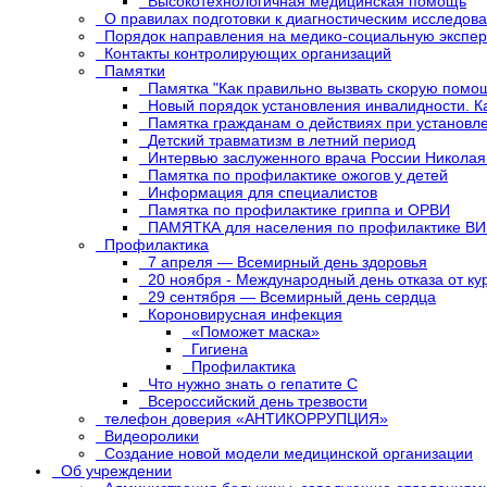
Высокотехнологичная медицинская помощь
О правилах подготовки к диагностическим исследов
Порядок направления на медико-социальную экспер
Контакты контролирующих организаций
Памятки
Памятка "Как правильно вызвать скорую помо
Новый порядок установления инвалидности. К
Памятка гражданам о действиях при установл
Детский травматизм в летний период
Интервью заслуженного врача России Никола
Памятка по профилактике ожогов у детей
Информация для специалистов
Памятка по профилактике гриппа и ОРВИ
ПАМЯТКА для населения по профилактике В
Профилактика
7 апреля — Всемирный день здоровья
20 ноября - Международный день отказа от ку
29 сентября — Всемирный день сердца
Короновирусная инфекция
«Поможет маска»
Гигиена
Профилактика
Что нужно знать о гепатите C
Всероссийский день трезвости
телефон доверия «АНТИКОРРУПЦИЯ»
Видеоролики
Создание новой модели медицинской организации
Об учреждении