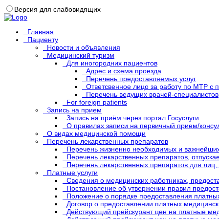
Версия для слабовидящих
Главная
Пациенту
Новости и объявления
Медицинский туризм
Для иногородних пациентов
Адрес и схема проезда
Перечень предоставляемых услуг
Ответсвенное лицо за работу по МТР с 
Перечень ведущих врачей-специалисто
For foreign patients
Запись на прием
Запись на приём через портал Госуслуги
О правилах записи на первичный прием/конс
О видах медицинской помощи
Перечень лекарственных препаратов
Перечень жизненно необходимых и важнейших
Перечень лекарственных препаратов, отпускае
Перечень лекарственных препаратов для лиц,
Платные услуги
Сведения о медицинских работниках, предост
Постановление об утвержении правил предос
Положение о порядке предоставления платных
Договор о предоставлении платных медицинск
Действующий прейскурант цен на платные мед