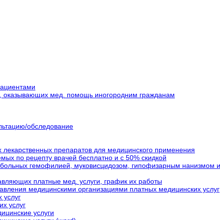
пациентами
в, оказывающих мед. помощь иногородним гражданам
ультацию/обследование
 лекарственных препаратов для медицинского применения
мых по рецепту врачей бесплатно и с 50% скидкой
 больных гемофилией, муковисцидозом, гипофизарным нанизмом и т
авляющих платные мед. услуги, график их работы
тавления медицинскими организациями платных медицинских услуг
 услуг
их услуг
ицинские услуги