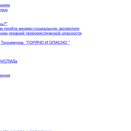
аниям
тизу
щь?"
ак пройти медико-социальную экспертизу
ении уровней террористической опасности
я Трохимчука: "ГОРЯЧО И ОПАСНО "
ИЧ/СПИДа
рения