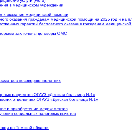
ицинские услуги (word)
ания в медицинском учреждении
виях оказания медицинской помощи
ного оказания гражданам медицинской помощи на 2025 год и на п
ственных гарантий бесплатного оказания гражданам медицинской 
которыми заключены договоры ОМС
 осмотров несовершеннолетних
нарных пациентов ОГАУЗ «Детская больница №1»
ческих отделениях ОГАУЗ «Детская больница №1»
ние и приобретение медикаментов
учения социальных налоговых вычетов
е
ощи по Томской области