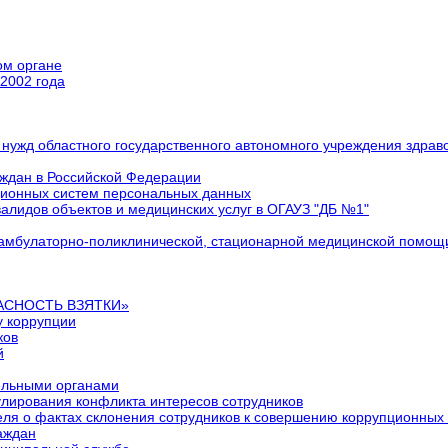
ом органе
2002 года
ля нужд областного государственного автономного учреждения здр
аждан в Российской Федерации
ионных систем персональных данных
валидов объектов и медицинских услуг в ОГАУЗ "ДБ №1"
 амбулаторно-поликлинической, стационарной медицинской помощ
ОПАСНОСТЬ ВЗЯТКИ»
у коррупции
ков
й
ельными органами
лирования конфликта интересов сотрудников
еля о фактах склонения сотрудников к совершению коррупционны
аждан