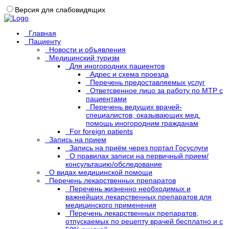
Версия для слабовидящих
Главная
Пациенту
Новости и объявления
Медицинский туризм
Для иногородних пациентов
Адрес и схема проезда
Перечень предоставляемых услуг
Ответсвенное лицо за работу по МТР с
пациентами
Перечень ведущих врачей-
специалистов, оказывающих мед.
помощь иногородним гражданам
For foreign patients
Запись на прием
Запись на приём через портал Госуслуги
О правилах записи на первичный прием/
консультацию/обследование
О видах медицинской помощи
Перечень лекарственных препаратов
Перечень жизненно необходимых и
важнейших лекарственных препаратов для
медицинского применения
Перечень лекарственных препаратов,
отпускаемых по рецепту врачей бесплатно и с