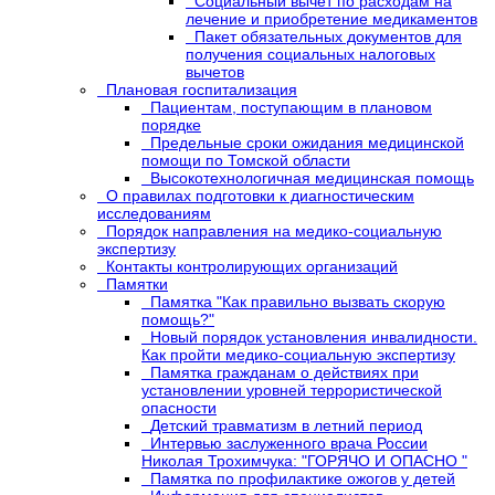
Социальный вычет по расходам на
лечение и приобретение медикаментов
Пакет обязательных документов для
получения социальных налоговых
вычетов
Плановая госпитализация
Пациентам, поступающим в плановом
порядке
Предельные сроки ожидания медицинской
помощи по Томской области
Высокотехнологичная медицинская помощь
О правилах подготовки к диагностическим
исследованиям
Порядок направления на медико-социальную
экспертизу
Контакты контролирующих организаций
Памятки
Памятка "Как правильно вызвать скорую
помощь?"
Новый порядок установления инвалидности.
Как пройти медико-социальную экспертизу
Памятка гражданам о действиях при
установлении уровней террористической
опасности
Детский травматизм в летний период
Интервью заслуженного врача России
Николая Трохимчука: "ГОРЯЧО И ОПАСНО "
Памятка по профилактике ожогов у детей