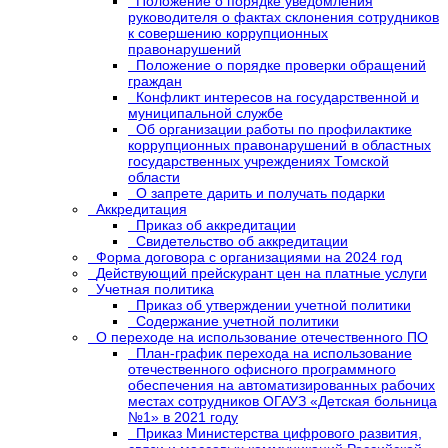
Положение о порядке уведомления
руководителя о фактах склонения сотрудников
к совершению коррупционных
правонарушений
Положение о порядке проверки обращений
граждан
Конфликт интересов на государственной и
муниципальной службе
Об организации работы по профилактике
коррупционных правонарушений в областных
государственных учреждениях Томской
области
О запрете дарить и получать подарки
Аккредитация
Приказ об аккредитации
Свидетельство об аккредитации
Форма договора с организациями на 2024 год
Действующий прейскурант цен на платные услуги
Учетная политика
Приказ об утверждении учетной политики
Содержание учетной политики
О переходе на использование отечественного ПО
План-график перехода на использование
отечественного офисного программного
обеспечения на автоматизированных рабочих
местах сотрудников ОГАУЗ «Детская больница
№1» в 2021 году
Приказ Министерства цифрового развития,