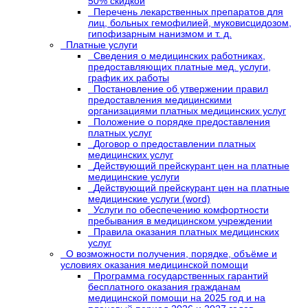
50% скидкой
Перечень лекарственных препаратов для
лиц, больных гемофилией, муковисцидозом,
гипофизарным нанизмом и т. д.
Платные услуги
Сведения о медицинских работниках,
предоставляющих платные мед. услуги,
график их работы
Постановление об утвержении правил
предоставления медицинскими
организациями платных медицинских услуг
Положение о порядке предоставления
платных услуг
Договор о предоставлении платных
медицинских услуг
Действующий прейскурант цен на платные
медицинские услуги
Действующий прейскурант цен на платные
медицинские услуги (word)
Услуги по обеспечению комфортности
пребывания в медицинском учреждении
Правила оказания платных медицинских
услуг
О возможности получения, порядке, объёме и
условиях оказания медицинской помощи
Программа государственных гарантий
бесплатного оказания гражданам
медицинской помощи на 2025 год и на