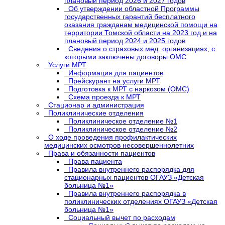
плановый период 2026 и 2027 годов
Об утверждении областной Программы
государственных гарантий бесплатного
оказания гражданам медицинской помощи на
территории Томской области на 2023 год и на
плановый период 2024 и 2025 годов
Сведения о страховых мед. организациях, с
которыми заключены договоры ОМС
Услуги МРТ
Информация для пациентов
Прейскурант на услуги МРТ
Подготовка к МРТ с наркозом (ОМС)
Схема проезда к МРТ
Стационар и администрация
Поликлинические отделения
Поликлиническое отделение №1
Поликлиническое отделение №2
О ходе проведения профилактических
медицинских осмотров несовершеннолетних
Права и обязанности пациентов
Права пациента
Правила внутреннего распорядка для
стационарных пациентов ОГАУЗ «Детская
больница №1»
Правила внутреннего распорядка в
поликлинических отделениях ОГАУЗ «Детская
больница №1»
Социальный вычет по расходам