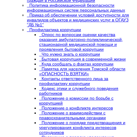
граждан в Российской Федерации
Политика информационной безопасности
информационных систем персональных данных
Приказ об обеспечении условий доступности для
инвалидов объектов и медицинских услуг в ОГАУЗ
"ДБ №1"
Профилактика коррупции
Опрос по вопросам оценки качества
оказания амбулаторно-поликлинической,
стационарной медицинской помощи и
проявления бытовой коррупции
Что нужно знать о коррупции
Бытовая коррупция в современной жизни
Куда сообщать о фактах коррупции
Памятка для населения Томской области
«ОПАСНОСТЬ ВЗЯТКИ»
Контакты ответственного лица за
профилактику коррупции
Кодекс этики и служебного поведения
работников
Положение о комиссии по борьбе с
коррупцией
Положение о конфликте интересов
Положение о взаимодействии с
правоохранительными органами
Положение о порядке предотвращения и
урегулирования конфликта интересов
сотрудников