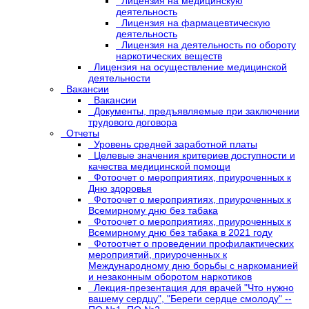
Лицензия на медицинскую
деятельность
Лицензия на фармацевтическую
деятельность
Лицензия на деятельность по обороту
наркотических веществ
Лицензия на осуществление медицинской
деятельности
Вакансии
Вакансии
Документы, предъявляемые при заключении
трудового договора
Отчеты
Уровень средней заработной платы
Целевые значения критериев доступности и
качества медицинской помощи
Фотоочет о мероприятиях, приуроченных к
Дню здоровья
Фотоочет о мероприятиях, приуроченных к
Всемирному дню без табака
Фотоочет о мероприятиях, приуроченных к
Всемирному дню без табака в 2021 году
Фотоотчет о проведении профилактических
мероприятий, приуроченных к
Международному дню борьбы с наркоманией
и незаконным оборотом наркотиков
Лекция-презентация для врачей "Что нужно
вашему сердцу", "Береги сердце смолоду" --